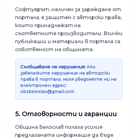
Софтуерът, наличен за зареждане от
портала, е защитен с авторски права,
които принадлежат на
съответните производители. Всички
публикации и материали в портала са
собственост на общината.
Съобщаване на нарушения:
Ако
забележите нарушение на авторски
права в портала, моля уведомете ни на
електронен адрес:
obsbeloslav@gmail.com
5. Отговорности и гаранции
Община Белослав
полага усилия
предлаганата информация да бъде