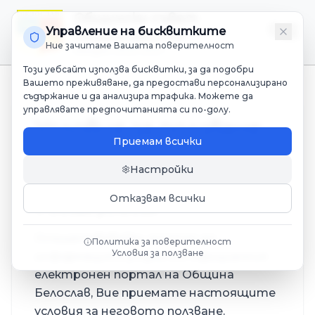
Общински съвет
Управление на бисквитките
Община Белослав
Ние зачитаме Вашата поверителност
Мандат 2023-2027
Този уебсайт използва бисквитки, за да подобри
Вашето преживяване, да предостави персонализирано
съдържание и да анализира трафика. Можете да
управлявате предпочитанията си по-долу.
Условия за ползване
Приемам всички
Последна актуализация:
1.07.2025 г.
Настройки
Отказвам всички
1. Общи условия
Осъществявайки достъп до
Политика за поверителност
Условия за ползване
информация и услуги от официалния
електронен портал на
Община
Белослав
, Вие приемате настоящите
условия за неговото ползване.