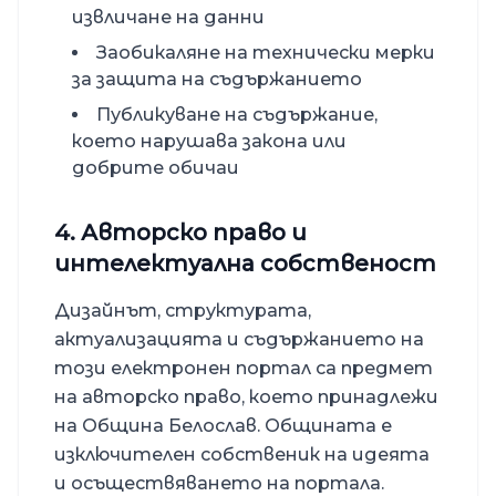
извличане на данни
Заобикаляне на технически мерки
за защита на съдържанието
Публикуване на съдържание,
което нарушава закона или
добрите обичаи
4. Авторско право и
интелектуална собственост
Дизайнът, структурата,
актуализацията и съдържанието на
този електронен портал са предмет
на авторско право, което принадлежи
на
Община Белослав
. Общината е
изключителен собственик на идеята
и осъществяването на портала.