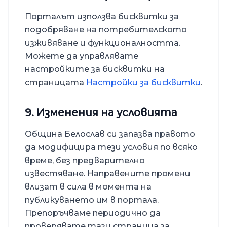
Порталът използва бисквитки за
подобряване на потребителското
изживяване и функционалността.
Можете да управлявате
настройките за бисквитки на
страницата
Настройки за бисквитки
.
9. Изменения на условията
Община Белослав
си запазва правото
да модифицира тези условия по всяко
време, без предварително
известяване. Направените промени
влизат в сила в момента на
публикуването им в портала.
Препоръчваме периодично да
проверявате тази страница за