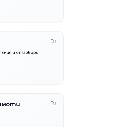
1
итания и отговори
1
 имоти