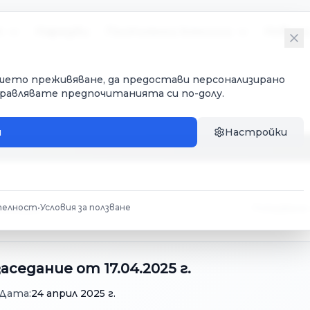
т
Наредби
Постоянни комисии
Новин
Вашето преживяване, да предостави персонализирано
правлявате предпочитанията си по-долу.
и
Настройки
ликации
телност
ликации
•
Условия за ползване
Показване
аседание от 17.04.2025 г.
Дата:
24 април 2025 г.