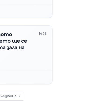
26
тото
оето ще се
та зала на
Следваща