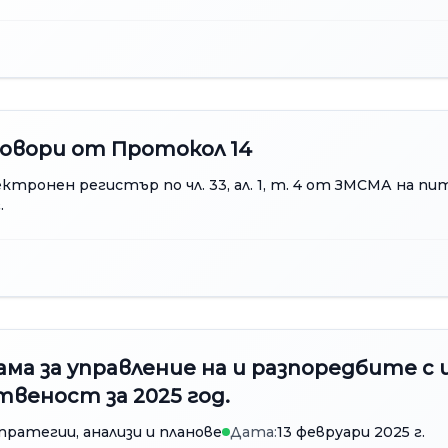
овори от Протокол 14
ктронен регистър по чл. 33, ал. 1, т. 4 от ЗМСМА на п
.
ма за управление на и разпоредбите с
веност за 2025 год.
тратегии, анализи и планове
Дата:
13 февруари 2025 г.