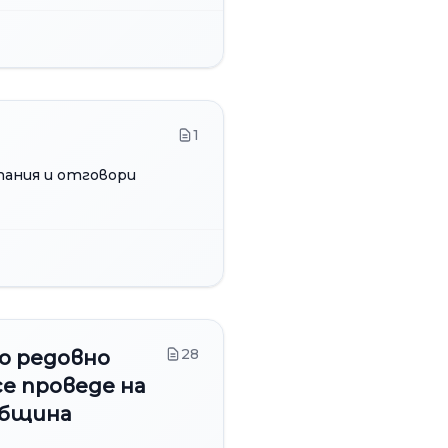
1
итания и отговори
28
о редовно
се проведе на
 Община