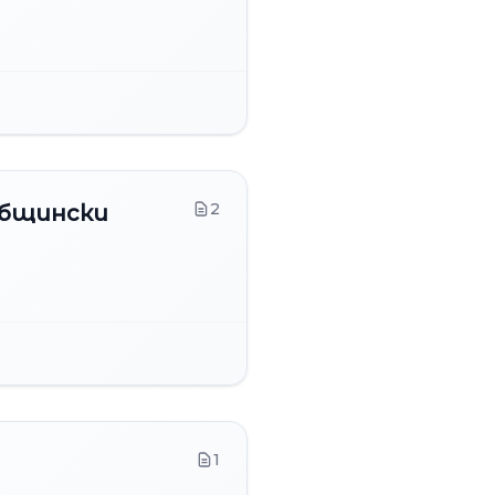
2
Общински
1