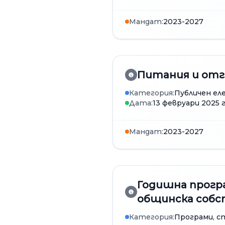
Мандат:
2023-2027
Питания и отг
Категория:
Публичен еле
Дата:
13 февруари 2025 г
Мандат:
2023-2027
Годишна програ
общинска собст
Категория:
Програми, с