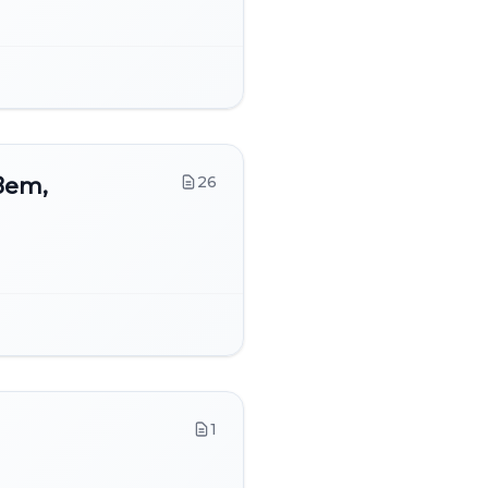
26
вет,
1