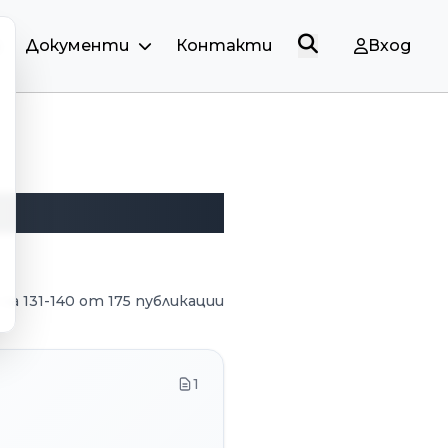
и
Документи
Контакти
Вход
 на
131
-
140
от
175
публикации
1