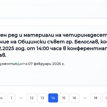
вен ред и материали на четиринадесе
ние на Общински съвет гр. Белослав, к
2.2025 год. от 14:00 часа в конферентна
ав.
кументи
Дата:
07 февруари 2025 г.
на
1
12
13
14
15
16
18