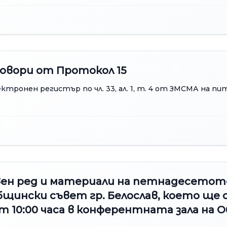
овори от Протокол 15
ктронен регистър по чл. 33, ал. 1, т. 4 от ЗМСМА на п
вен ред и материали на петнадесетот
бщински съвет гр. Белослав, което ще 
 от 10:00 часа в конферентната зала на