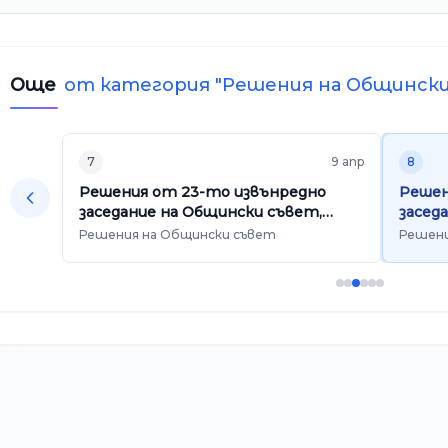
Още
от категория "
Решения на Общинск
7
9 апр
8
Решения от 23-то извънредно
Решен
заседание на Общински съвет,
засед
проведено на 07.04.2026 г.
провед
Решения на Общински съвет
Решени