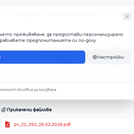
т
Наредби
Постоянни комисии
Новин
Вашето преживяване, да предостави персонализирано
правлявате предпочитанията си по-долу.
Решения от 22-то редовно 
и
Настройки
Общински съвет, проведено н
ешения от 22-то редовно заседание на Общински 
телност
•
Условия за ползване
Прикачени файлове
pr_22_392_26.02.2026.pdf