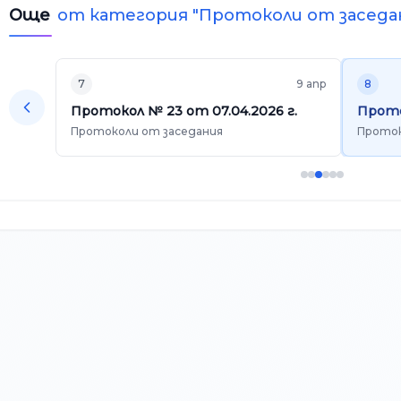
Още
от категория "
Протоколи от заседа
7
9 апр
8
Протокол № 23 от 07.04.2026 г.
Прото
Протоколи от заседания
Проток