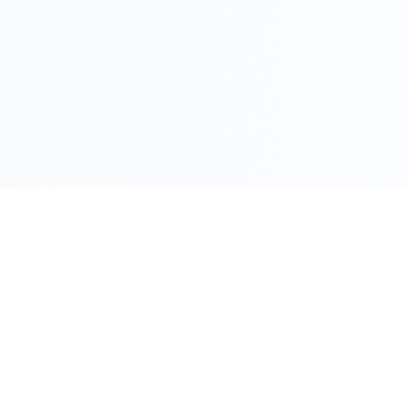
Белослав за период
Белослав.
2021 - 2030г.»
Общински съвет
Община Белослав
гр.Белослав, ул. “Цар Симеон Велики“ № 23