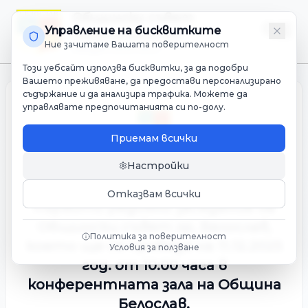
Общински съвет
Управление на бисквитките
Община Белослав
Ние зачитаме Вашата поверителност
Мандат 2023-2027
Този уебсайт използва бисквитки, за да подобри
Вашето преживяване, да предостави персонализирано
съдържание и да анализира трафика. Можете да
управлявате предпочитанията си по-долу.
Приемам всички
Настройки
Проект за дневен ред и
материали на двадесет и
Отказвам всички
първото редовно заседание на
Общински съвет гр. Белослав,
Политика за поверителност
което ще се проведе на 11.12.2025
Условия за ползване
год. от 10:00 часа в
конферентната зала на Община
Белослав.