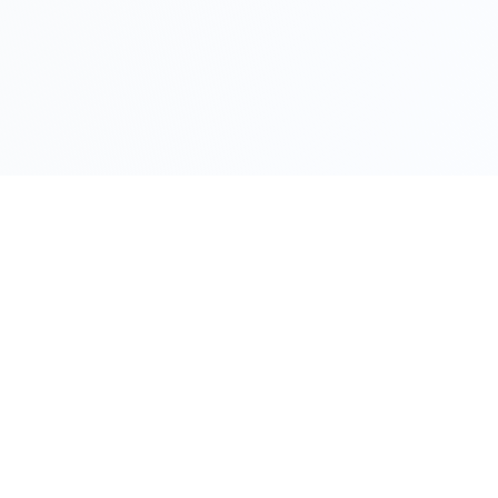
Общински съвет
Община Белослав
гр.Белослав, ул. “Цар Симеон Велики“ № 23
obsbeloslav@gmail.com
000