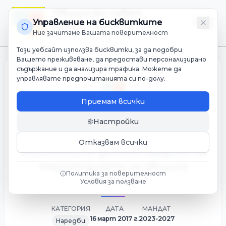
Общински съвет
Управление на бисквитките
Община Белослав
Ние зачитаме Вашата поверителност
Мандат 2023-2027
Този уебсайт използва бисквитки, за да подобри
Вашето преживяване, да предостави персонализирано
съдържание и да анализира трафика. Можете да
управлявате предпочитанията си по-долу.
Приемам всички
Настройки
Наредба за записване, отписване
и преместване на деца в
Отказвам всички
общинските детски градини на
територията на община
Политика за поверителност
Белослав
Условия за ползване
КАТЕГОРИЯ
ДАТА
МАНДАТ
16 март 2017 г.
2023-2027
Наредби