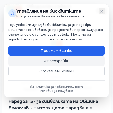
Общински съвет
Управление на бисквитките
Община Белослав
Ние зачитаме Вашата поверителност
Мандат 2023-2027
Този уебсайт използва бисквитки, за да подобри
Вашето преживяване, да предостави персонализирано
съдържание и да анализира трафика. Можете да
управлявате предпочитанията си по-долу.
Приемам всички
Настройки
Наредба 13 - за символиката на
Община Белоглав
Отказвам всички
КАТЕГОРИЯ
ДАТА
МАНДАТ
Политика за поверителност
23 октомври 2014 г.
2023-2027
Наредби
Условия за ползване
Наредба 13 - за символиката на Община
Белоглав -
Настоящата Наредба е е