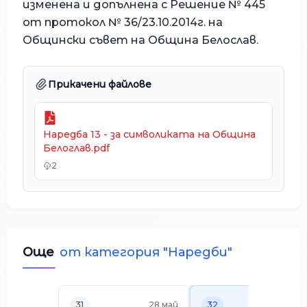
изменена и допълнена с Решение № 445
от протокол № 36/23.10.2014г. на
Общински съвет на Община Белослав.
Прикачени файлове
Наредба 13 - за символиката на Община
Белоглав.pdf
2
Още
от категория "
Наредби
"
31
28 май
32
23 ок