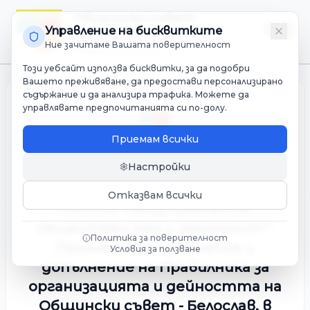
Общински съвет
Управление на бисквитките
Община Белослав
Ние зачитаме Вашата поверителност
Мандат 2023-2027
Този уебсайт използва бисквитки, за да подобри
Вашето преживяване, да предостави персонализирано
съдържание и да анализира трафика. Можете да
управлявате предпочитанията си по-долу.
Приемам всички
Настройки
Докладна записка от Симеон
Иванов - Председател на ПК
Отказвам всички
"Мстно самоуправление,
обществен ред и законност" :
Политика за поверителност
Приемане на изменение и
Условия за ползване
допълнение на Правилника за
организацията и дейността на
Общински съвет - Белослав, в