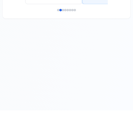
шестото
"Мстно
извънредно
самоуправление,
заседание на
обществен ред и
Общински съвет
законност" :
гр. Белослав, което
Приемане на
ще се проведе на
изменение и
04.06.2026 год. от
допълнение на
15:00 часа в
Правилника за
конферентната
организацията и
зала на Община
дейността на
Белослав.
Общински съвет -
Белослав, в частта
относно
участието на
общинските
съветници в
постоянните
комисии.