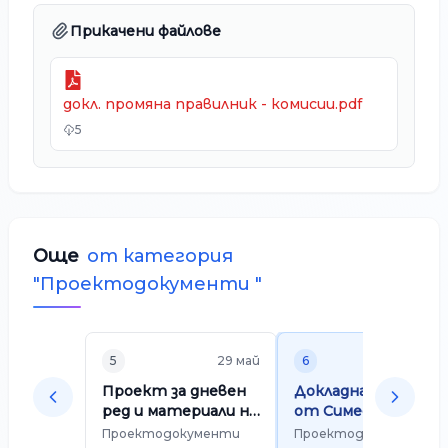
Прикачени файлове
докл. промяна правилник - комисии.pdf
5
Още
от категория
"
Проектодокументи
"
5
29 май
6
22 ма
Проект за дневен
Докладна записка
ред и материали на
от Симеон Иванов 
двадесет и
Председател на П
Проектодокументи
Проектодокументи