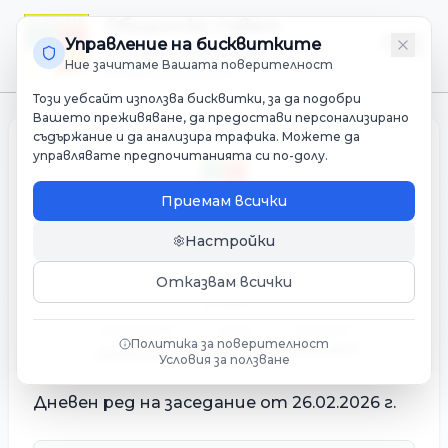
Общински съвет
Управление на бисквитките
Община Белослав
Ние зачитаме Вашата поверителност
Мандат 2023-2027
Този уебсайт използва бисквитки, за да подобри
Вашето преживяване, да предостави персонализирано
съдържание и да анализира трафика. Можете да
управлявате предпочитанията си по-долу.
Приемам всички
Настройки
Дневен ред на заседание от
26.02.2026 г.
Отказвам всички
КАТЕГОРИЯ
ДАТА
МАНДАТ
Политика за поверителност
04 март 2026 г.
2023-2027
Дневен ред
Условия за ползване
Дневен ред на заседание от 26.02.2026 г.