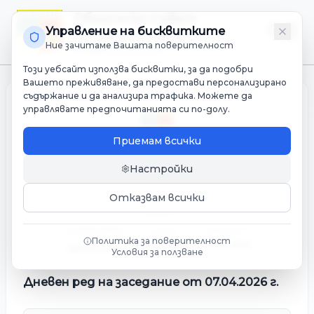
Общински съвет
Управление на бисквитките
Община Белослав
Ние зачитаме Вашата поверителност
Мандат 2023-2027
Този уебсайт използва бисквитки, за да подобри
Вашето преживяване, да предостави персонализирано
съдържание и да анализира трафика. Можете да
управлявате предпочитанията си по-долу.
Приемам всички
Настройки
Дневен ред на заседание от
07.04.2026 г.
Отказвам всички
КАТЕГОРИЯ
ДАТА
МАНДАТ
Политика за поверителност
09 април 2026 г.
2023-2027
Дневен ред
Условия за ползване
Дневен ред на заседание от 07.04.2026 г.